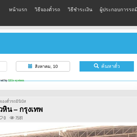
หน้าแรก
วิธีจองตั๋วรถ
วิธีชำระเงิน
ผู้ประกอบการรถมิ
ค้นหาตั๋ว
สิงหาคม, 10
red by
12Go system
POSTED
จองตั๋วรถมินิบัส
IN
ัวหิน – กรุงเทพ
0
7581