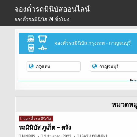
Skip
จองตั๋วรถมินิบัสออนไลน์
to
จองตั๋วรถมินิบัส 24 ชั่วโมง
content
จองตั๋วรถมินิบัส กรุงเทพ - กาญจนบุรี
Powe
หมวดหมู
จองตั๋วรถมินิบัส
Posted
in
รถมินิบัส ภูเก็ต – ตรัง
ON
MINIBUS
2 สิงหาคม 2023
LEAVE A COMMENT