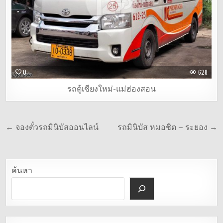
0
628
รถตู้เชียงใหม่-แม่ฮ่องสอน
แนะแนว
← จองตั๋วรถมินิบัสออนไลน์
รถมินิบัส หมอชิต – ระยอง →
เรื่อง
ค้นหา