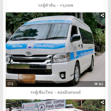
รถตู้หัวหิน – กรุงเทพ
0
962
รถตู้เชียงใหม่ – ดอยอินทนนท์