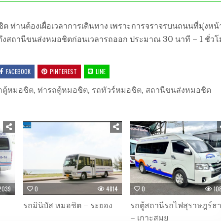
ชิต ท่านต้องเผื่อเวลาการเดินทาง เพราะการจราจรบนถนนที่มุ่งหน้า
ึงสถานีขนส่งหมอชิตก่อนเวลารถออก ประมาณ 30 นาที – 1 ชั่วโ
FACEBOOK
PINTEREST
LINE
รถตู้หมอชิต
,
ท่ารถตู้หมอชิต
,
รถทัวร์หมอชิต
,
สถานีขนส่งหมอชิต
2039
0
4814
0
10
รถมินิบัส หมอชิต – ระยอง
รถตู้สถานีรถไฟสุราษฎร์ธา
– เกาะสมุย