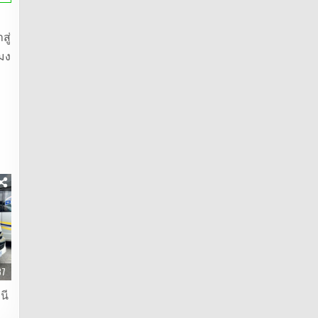
สู่
มง
87
นี