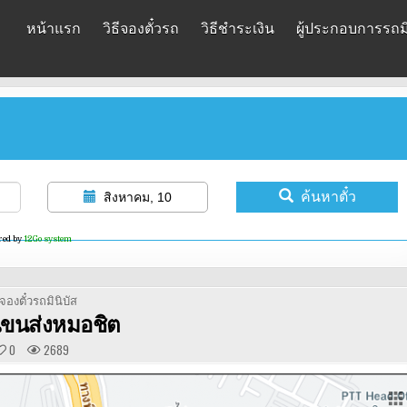
หน้าแรก
วิธีจองตั๋วรถ
วิธีชำระเงิน
ผู้ประกอบการรถมิ
ค้นหาตั๋ว
สิงหาคม, 10
red by
12Go system
POSTED
จองตั๋วรถมินิบัส
IN
ีขนส่งหมอชิต
0
2689