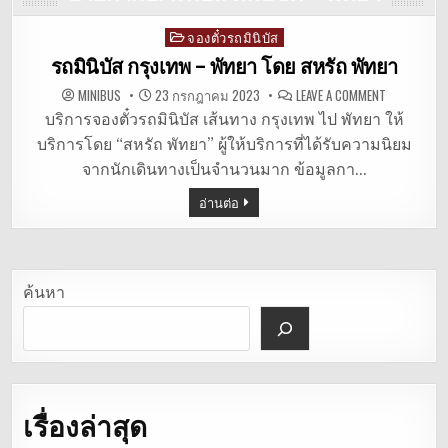
จองตั๋วรถมินิบัส
Posted
in
รถมินิบัส กรุงเทพ – พัทยา โดย สหรัถ พัทยา
ON
MINIBUS
23 กรกฎาคม 2023
LEAVE A COMMENT
รถ
มิ
บริการจองตั๋วรถมินิบัส เส้นทาง กรุงเทพ ไป พัทยา ให้
นิ
บริการโดย “สหรัถ พัทยา” ผู้ให้บริการที่ได้รับความนิยม
บัส
กรุงเทพ
จากนักเดินทางเป็นจำนวนมาก ข้อมูลกา…
–
พัทยา
โดย
อ่านต่อ
สห
รัถ
พัทยา
ค้นหา
เรื่องล่าสุด