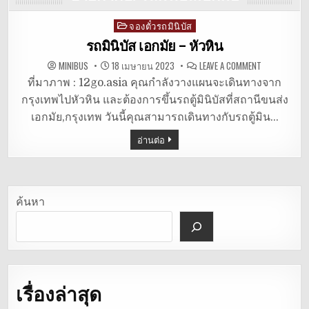
จองตั๋วรถมินิบัส
Posted
in
รถมินิบัส เอกมัย – หัวหิน
ON
MINIBUS
18 เมษายน 2023
LEAVE A COMMENT
รถ
มิ
ที่มาภาพ : 12go.asia คุณกำลังวางแผนจะเดินทางจาก
นิ
กรุงเทพไปหัวหิน และต้องการขึ้นรถตู้มินิบัสที่สถานีขนส่ง
บัส
เอกมัย
เอกมัย,กรุงเทพ วันนี้คุณสามารถเดินทางกับรถตู้มิน…
–
หัวหิน
อ่านต่อ
ค้นหา
เรื่องล่าสุด