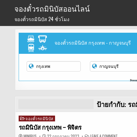
Skip
จองตั๋วรถมินิบัสออนไลน์
to
จองตั๋วรถมินิบัส 24 ชั่วโมง
content
จองตั๋วรถมินิบัส กรุงเทพ - กาญจนบุรี
Powe
ป้ายกำกับ:
รถม
จองตั๋วรถมินิบัส
Posted
in
รถมินิบัส กรุงเทพ – พิจิตร
ON
MINIBUS
22 กรกฎาคม 2023
LEAVE A COMMENT