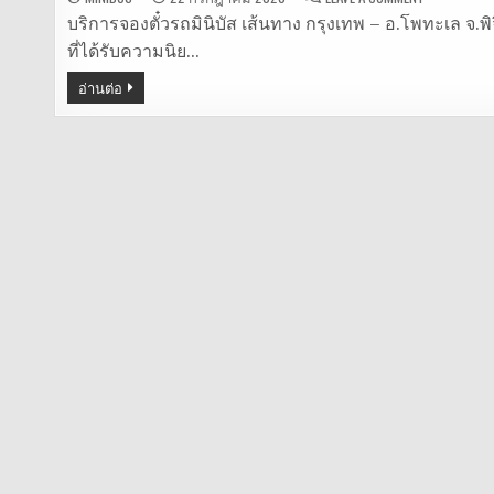
รถ
มิ
บริการจองตั๋วรถมินิบัส เส้นทาง กรุงเทพ – อ.โพทะเล จ.พ
นิ
ที่ได้รับความนิย…
บัส
กรุงเทพ
–
อ่านต่อ
พิจิตร