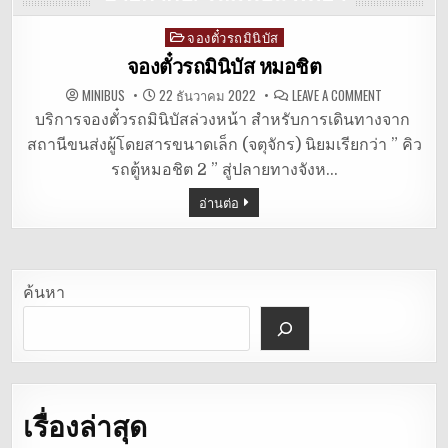
จองตั๋วรถมินิบัส
Posted
in
จองตั๋วรถมินิบัส หมอชิต
ON
MINIBUS
22 ธันวาคม 2022
LEAVE A COMMENT
จอง
ตั๋ว
บริการจองตั๋วรถมินิบัสล่วงหน้า สำหรับการเดินทางจาก
รถ
สถานีขนส่งผู้โดยสารขนาดเล็ก (จตุจักร) นิยมเรียกว่า ” คิว
มิ
นิ
รถตู้หมอชิต 2 ” สู่ปลายทางจังห…
บัส
หมอชิต
อ่านต่อ
ค้นหา
เรื่องล่าสุด