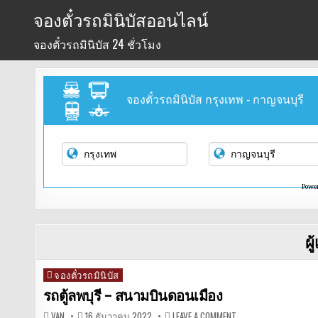
Skip
จองตั๋วรถมินิบัสออนไลน์
to
จองตั๋วรถมินิบัส 24 ชั่วโมง
content
จองตั๋วรถมินิบัส กรุงเทพ - กาญจนบุรี
Powe
ผู
จองตั๋วรถมินิบัส
Posted
in
รถตู้ลพบุรี – สนามบินดอนเมือง
ON
VAN
16 ธันวาคม 2022
LEAVE A COMMENT