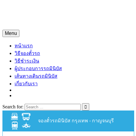
Skip
จองตั๋วรถมินิบัสออนไลน์
to
content
จองตั๋วรถมินิบัส 24 ชั่วโมง
Menu
หน้าแรก
วิธีจองตั๋วรถ
วิธีชำระเงิน
ผู้ประกอบการรถมินิบัส
เส้นทางเดินรถมินิบัส
เกี่ยวกับเรา
Search for:
จองตั๋วรถมินิบัส กรุงเทพ - กาญจนบุรี