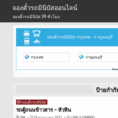
Skip
จองตั๋วรถมินิบัสออนไลน์
to
จองตั๋วรถมินิบัส 24 ชั่วโมง
content
จองตั๋วรถมินิบัส กรุงเทพ - กาญจนบุรี
Powe
ป้ายกำกั
จองตั๋วรถมินิบัส
Posted
in
รถตู้ถนนข้าวสาร – หัวหิน
ON
VAN
19 พฤษภาคม 2022
LEAVE A COMMENT