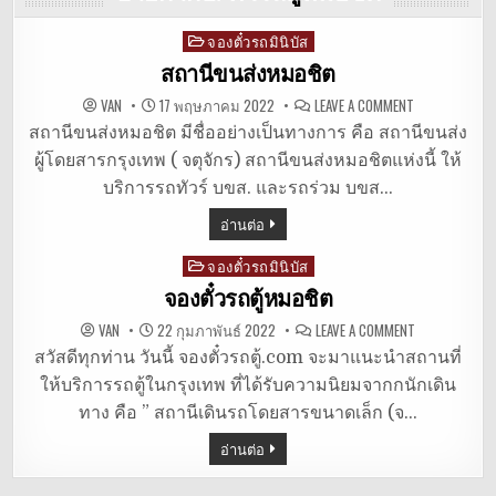
จองตั๋วรถมินิบัส
Posted
in
สถานีขนส่งหมอชิต
ON
VAN
17 พฤษภาคม 2022
LEAVE A COMMENT
สถานี
ขนส่ง
สถานีขนส่งหมอชิต มีชื่ออย่างเป็นทางการ คือ สถานีขนส่ง
หมอชิต
ผู้โดยสารกรุงเทพ ( จตุจักร) สถานีขนส่งหมอชิตแห่งนี้ ให้
บริการรถทัวร์ บขส. และรถร่วม บขส…
อ่านต่อ
จองตั๋วรถมินิบัส
Posted
in
จองตั๋วรถตู้หมอชิต
ON
VAN
22 กุมภาพันธ์ 2022
LEAVE A COMMENT
จอง
ตั๋ว
สวัสดีทุกท่าน วันนี้ จองตั๋วรถตู้.com จะมาแนะนำสถานที่
รถ
ให้บริการรถตู้ในกรุงเทพ ที่ได้รับความนิยมจากกนักเดิน
ตู้
หมอชิต
ทาง คือ ” สถานีเดินรถโดยสารขนาดเล็ก (จ…
อ่านต่อ