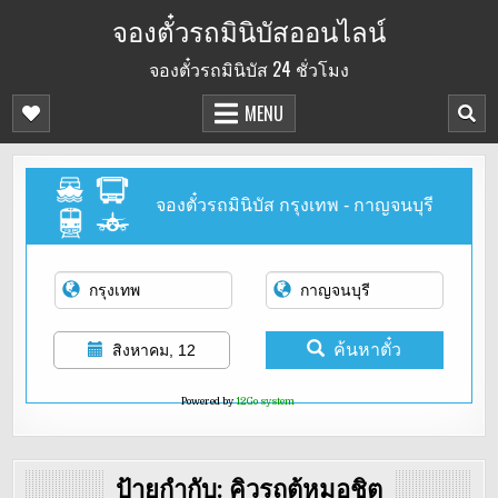
Skip
จองตั๋วรถมินิบัสออนไลน์
to
จองตั๋วรถมินิบัส 24 ชั่วโมง
content
MENU
จองตั๋วรถมินิบัส กรุงเทพ - กาญจนบุรี
ค้นหาตั๋ว
สิงหาคม, 12
Powered by
12Go system
ป้ายกำกับ:
คิวรถตู้หมอชิต