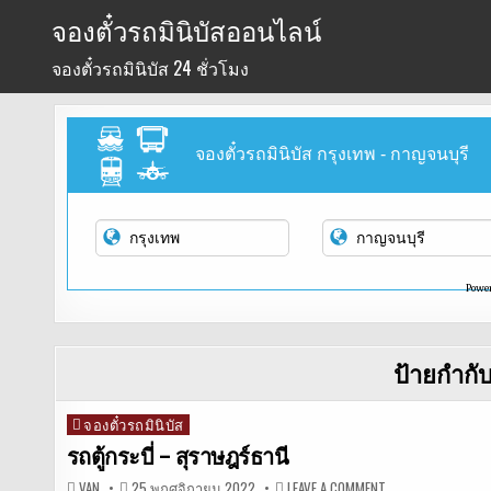
Skip
จองตั๋วรถมินิบัสออนไลน์
to
จองตั๋วรถมินิบัส 24 ชั่วโมง
content
จองตั๋วรถมินิบัส กรุงเทพ - กาญจนบุรี
Powe
ป้ายกำกั
จองตั๋วรถมินิบัส
Posted
in
รถตู้กระบี่ – สุราษฎร์ธานี
ON
VAN
25 พฤศจิกายน 2022
LEAVE A COMMENT