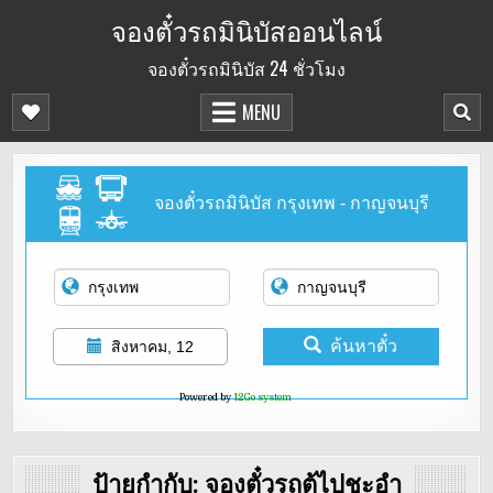
Skip
จองตั๋วรถมินิบัสออนไลน์
to
จองตั๋วรถมินิบัส 24 ชั่วโมง
content
MENU
จองตั๋วรถมินิบัส กรุงเทพ - กาญจนบุรี
ค้นหาตั๋ว
สิงหาคม, 12
Powered by
12Go system
ป้ายกำกับ:
จองตั๋วรถตู้ไปชะอำ