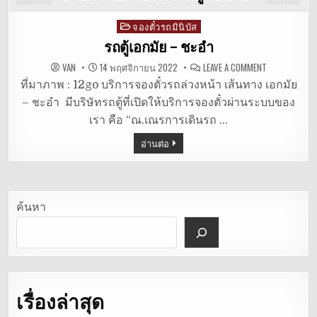
จองตั๋วรถมินิบัส
Posted
in
รถตู้เอกมัย – ชะอำ
ON
VAN
14 พฤศจิกายน 2022
LEAVE A COMMENT
รถ
ตู้
ที่มาภาพ : 12go บริการจองตั๋วรถล่วงหน้า เส้นทาง เอกมัย
เอกมัย
– ชะอำ มีบริษัทรถตู้ที่เปิดให้บริการจองตั๋วผ่านระบบของ
–
ชะอำ
เรา คือ “ณ.เณรการเดินรถ …
อ่านต่อ
ค้นหา
เรื่องล่าสุด