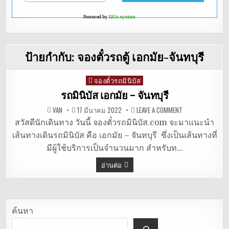
Powered by
12Go system
ป้ายกำกับ:
จองตั๋วรถตู้ เอกมัย-จันทบุรี
จองตั๋วรถมินิบัส
Posted
in
รถมินิบัส เอกมัย – จันทบุรี
ON
VAN
17 มีนาคม 2022
LEAVE A COMMENT
รถ
มิ
สวัสดีนักเดินทาง วันนี้ จองตั๋วรถมินิบัส.com จะมาแนะนำ
นิ
เส้นทางเดินรถมินิบัส คือ เอกมัย – จันทบุรี ซึ่งเป็นเส้นทางที่
บัส
เอกมัย
มีผู้ใช้บริการเป็นจำนวนมาก สำหรับท…
–
จันทบุรี
อ่านต่อ
ค้นหา