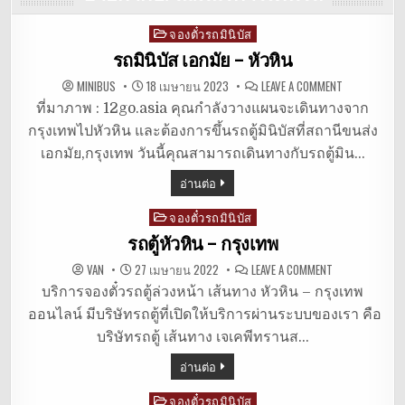
จองตั๋วรถมินิบัส
Posted
in
รถมินิบัส เอกมัย – หัวหิน
ON
MINIBUS
18 เมษายน 2023
LEAVE A COMMENT
รถ
มิ
ที่มาภาพ : 12go.asia คุณกำลังวางแผนจะเดินทางจาก
นิ
กรุงเทพไปหัวหิน และต้องการขึ้นรถตู้มินิบัสที่สถานีขนส่ง
บัส
เอกมัย
เอกมัย,กรุงเทพ วันนี้คุณสามารถเดินทางกับรถตู้มิน…
–
หัวหิน
อ่านต่อ
จองตั๋วรถมินิบัส
Posted
in
รถตู้หัวหิน – กรุงเทพ
ON
VAN
27 เมษายน 2022
LEAVE A COMMENT
รถ
ตู้
บริการจองตั๋วรถตู้ล่วงหน้า เส้นทาง หัวหิน – กรุงเทพ
หัวหิน
ออนไลน์ มีบริษัทรถตู้ที่เปิดให้บริการผ่านระบบของเรา คือ
–
กรุงเทพ
บริษัทรถตู้ เส้นทาง เจเคพีทรานส…
อ่านต่อ
จองตั๋วรถมินิบัส
Posted