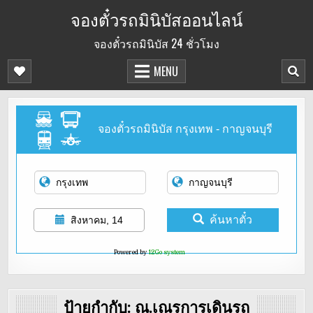
Skip
จองตั๋วรถมินิบัสออนไลน์
to
จองตั๋วรถมินิบัส 24 ชั่วโมง
content
MENU
จองตั๋วรถมินิบัส กรุงเทพ - กาญจนบุรี
ค้นหาตั๋ว
สิงหาคม, 14
Powered by
12Go system
ป้ายกำกับ:
ณ.เณรการเดินรถ