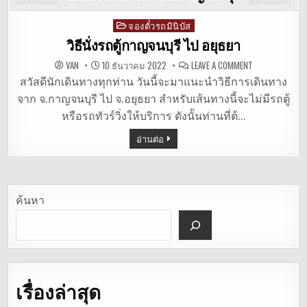
จองตั๋วรถมินิบัส
Posted
in
วิธีนั่งรถตู้กาญจนบุรี ไป อยุธยา
ON
VAN
10 ธันวาคม 2022
LEAVE A COMMENT
วิธี
นั่ง
สวัสดีนักเดินทางทุกท่าน วันนี้จะมาแนะนำวิธีการเดินทาง
รถ
จาก จ.กาญจนบุรี ไป จ.อยุธยา สำหรับเส้นทางนี้จะไม่มีรถตู้
ตู้
กาญจนบุรี
หรือรถทัวร์วิ่งให้บริการ ดังนั้นท่านที่ต้…
ไป
อยุธยา
อ่านต่อ
ค้นหา
เรื่องล่าสุด