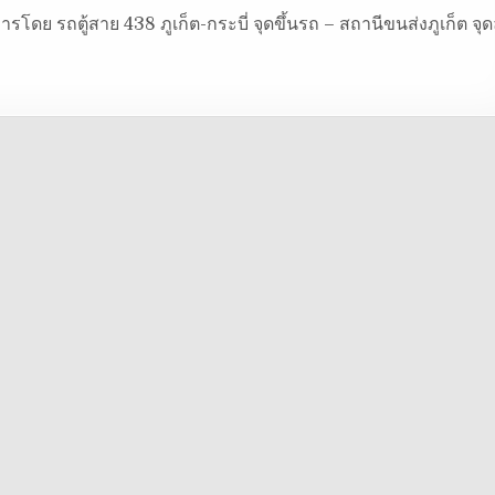
การโดย รถตู้สาย 438 ภูเก็ต-กระบี่ จุดขึ้นรถ – สถานีขนส่งภูเก็ต จุ