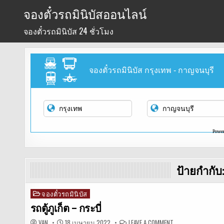
Skip
จองตั๋วรถมินิบัสออนไลน์
to
จองตั๋วรถมินิบัส 24 ชั่วโมง
content
จองตั๋วรถมินิบัส กรุงเทพ - กาญจนบุรี
Powe
ป้ายกำกับ
จองตั๋วรถมินิบัส
Posted
in
รถตู้ภูเก็ต – กระบี่
ON
VAN
18 เมษายน 2022
LEAVE A COMMENT