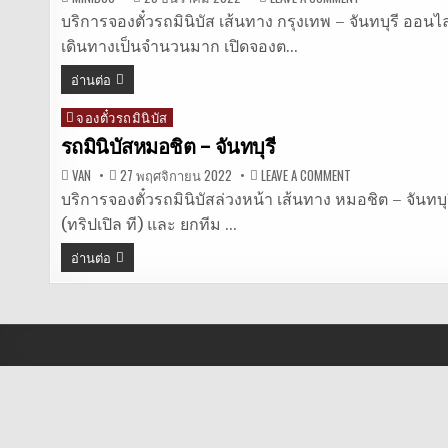
จอง
ตั๋ว
บริการจองตั๋วรถมินิบัส เส้นทาง กรุงเทพ – จันทบุรี ออนไลน
รถ
เดินทางเป็นจำนวนมาก เปิดจองต…
มิ
นิ
บัส
อ่านต่อ
จันทบุรี
จองตั๋วรถมินิบัส
Posted
in
รถมินิบัสหมอชิต – จันทบุรี
ON
VAN
27 พฤศจิกายน 2022
LEAVE A COMMENT
รถ
มิ
บริการจองตั๋วรถมินิบัสล่วงหน้า เส้นทาง หมอชิต – จันทบุรี
นิ
(ทริปเปิล ที) และ ยกทีม …
บัส
หมอชิต
–
อ่านต่อ
จันทบุรี