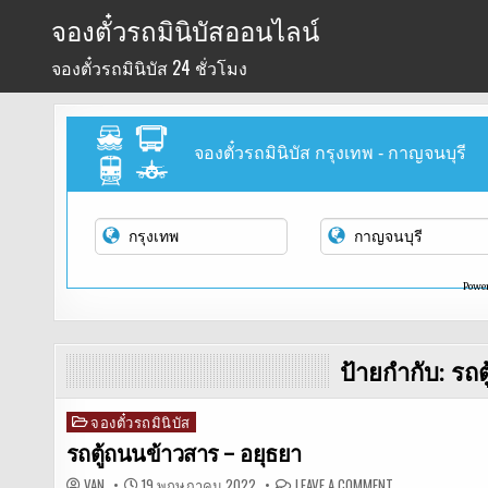
Skip
จองตั๋วรถมินิบัสออนไลน์
to
จองตั๋วรถมินิบัส 24 ชั่วโมง
content
จองตั๋วรถมินิบัส กรุงเทพ - กาญจนบุรี
Powe
ป้ายกำกับ:
รถต
จองตั๋วรถมินิบัส
Posted
in
รถตู้ถนนข้าวสาร – อยุธยา
ON
VAN
19 พฤษภาคม 2022
LEAVE A COMMENT