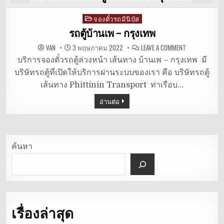
จองตั๋วรถมินิบัส
Posted
in
รถตู้บ้านเพ – กรุงเทพ
ON
VAN
3 พฤษภาคม 2022
LEAVE A COMMENT
รถ
ตู้
บริการจองตั๋วรถตู้ล่วงหน้า เส้นทาง บ้านเพ – กรุงเทพ มี
บ้าน
บริษัทรถตู้ที่เปิดให้บริการผ่านระบบของเรา คือ บริษัทรถตู้
เพ
–
เส้นทาง Phittinin Transport ท่าเรือบ…
กรุงเทพ
อ่านต่อ
ค้นหา
เรื่องล่าสุด