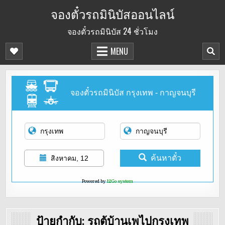
Skip
จองตั๋วรถมินิบัสออนไลน์
to
จองตั๋วรถมินิบัส 24 ชั่วโมง
content
MENU
จองตั๋วรถมินิบัส กรุงเทพ - กาญจนบุรี
ค้นหาตั๋ว
สิงหาคม, 12
Powered by
12Go system
ป้ายกำกับ:
รถตู้บ้านเพไปกรุงเทพ