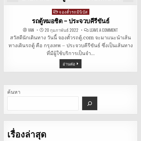
จองตั๋วรถมินิบัส
Posted
in
รถตู้หมอชิต – ประจวบคีรีขันธ์
ON
VAN
20 กุมภาพันธ์ 2022
LEAVE A COMMENT
รถ
ตู้
สวัสดีนักเดินทาง วันนี้ จองตั๋วรถตู้.com จะมาแนะนำเส้น
หมอชิต
ทางเดินรถตู้ คือ กรุงเทพ – ประจวบคีรีขันธ์ ซึ่งเป็นเส้นทาง
–
ประจวบคีรีขั
ที่มีผู้ใช้บริการเป็นจำ…
อ่านต่อ
ค้นหา
เรื่องล่าสุด