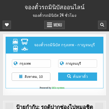
Skip
จองตั๋วรถมินิบัสออนไลน์
to
จองตั๋วรถมินิบัส 24 ชั่วโมง
content
MENU
จองตั๋วรถมินิบัส กรุงเทพ - กาญจนบุรี
ค้นหาตั๋ว
สิงหาคม, 10
Powered by
12Go system
ป้ายกำกับ:
รถตู้ปากช่องไปหมอชิต