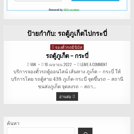
Powered by
12Go system
ป้ายกำกับ:
รถตู้ภูเก็ตไปกระบี่
จองตั๋วรถมินิบัส
Posted
in
รถตู้ภูเก็ต – กระบี่
ON
VAN
18 เมษายน 2022
LEAVE A COMMENT
รถ
ตู้
บริการจองตั๋วรถตู้ออนไลน์ เส้นทาง ภูเก็ต – กระบี่ ให้
ภูเก็ต
บริการโดย รถตู้สาย 438 ภูเก็ต-กระบี่ จุดขึ้นรถ – สถานี
–
กระบี่
ขนส่งภูเก็ต จุดลงรถ – สถา…
อ่านต่อ
ค้นหา