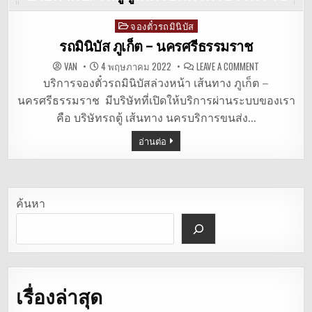
จองตั๋วรถมินิบัส
Posted
in
รถมินิบัส ภูเก็ต – นครศรีธรรมราช
ON
VAN
4 พฤษภาคม 2022
LEAVE A COMMENT
รถ
มิ
บริการจองตั๋วรถมินิบัสล่วงหน้า เส้นทาง ภูเก็ต –
นิ
นครศรีธรรมราช มีบริษัทที่เปิดให้บริการผ่านระบบของเรา
บัส
ภูเก็ต
คือ บริษัทรถตู้ เส้นทาง นครบริการขนส่ง…
–
นครศรีธรรม
อ่านต่อ
ค้นหา
เรื่องล่าสุด