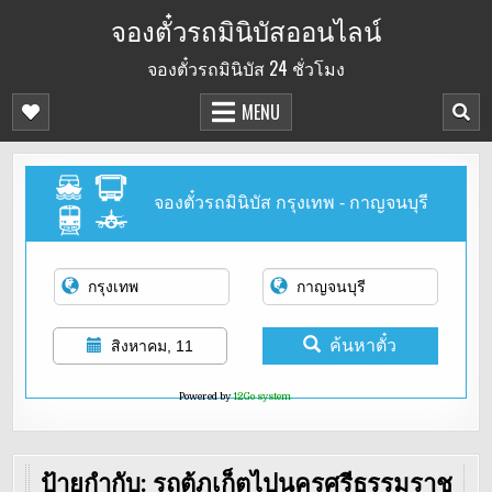
Skip
จองตั๋วรถมินิบัสออนไลน์
to
จองตั๋วรถมินิบัส 24 ชั่วโมง
content
MENU
จองตั๋วรถมินิบัส กรุงเทพ - กาญจนบุรี
ค้นหาตั๋ว
สิงหาคม, 11
Powered by
12Go system
ป้ายกำกับ:
รถตู้ภูเก็ตไปนครศรีธรรมราช