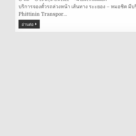
รถ
มิ
บริการจองตั๋วรถล่วงหน้า เส้นทาง ระะยอง – หมอชิต มีบร
นิ
Phittinin Transpor…
บัส
ระยอง
–
อ่านต่อ
หมอชิต