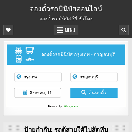
Skip
จองตั๋วรถมินิบัสออนไลน์
to
จองตั๋วรถมินิบัส 24 ชั่วโมง
content
MENU
จองตั๋วรถมินิบัส กรุงเทพ - กาญจนบุรี
ค้นหาตั๋ว
สิงหาคม, 11
Powered by
12Go system
ป้ายกำกับ:
รถตู้สายใต้ไปสัตหีบ