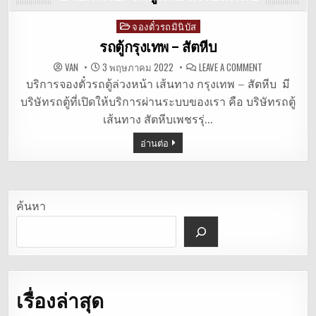
จองตั๋วรถมินิบัส
Posted
in
รถตู้กรุงเทพ – สัตหีบ
ON
VAN
3 พฤษภาคม 2022
LEAVE A COMMENT
รถ
ตู้
บริการจองตั๋วรถตู้ล่วงหน้า เส้นทาง กรุงเทพ – สัตหีบ มี
กรุงเทพ
บริษัทรถตู้ที่เปิดให้บริการผ่านระบบของเรา คือ บริษัทรถตู้
–
สัตหีบ
เส้นทาง สัตหีบเพชรรุ่…
อ่านต่อ
ค้นหา
เรื่องล่าสุด