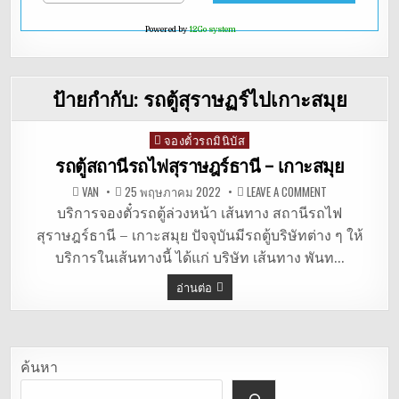
Powered by
12Go system
ป้ายกำกับ:
รถตู้สุราษฏร์ไปเกาะสมุย
จองตั๋วรถมินิบัส
Posted
in
รถตู้สถานีรถไฟสุราษฎร์ธานี – เกาะสมุย
ON
VAN
25 พฤษภาคม 2022
LEAVE A COMMENT
รถ
ตู้
บริการจองตั๋วรถตู้ล่วงหน้า เส้นทาง สถานีรถไฟ
สถานี
สุราษฎร์ธานี – เกาะสมุย ปัจจุบันมีรถตู้บริษัทต่าง ๆ ให้
รถไฟ
สุราษฎร์ธานี
บริการในเส้นทางนี้ ได้แก่ บริษัท เส้นทาง พันท…
–
เกาะสมุย
อ่านต่อ
ค้นหา