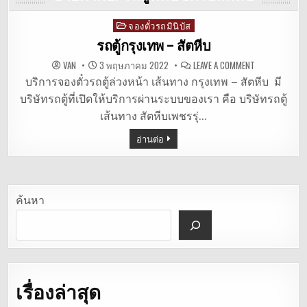
จองตั๋วรถมินิบัส
Posted
in
รถตู้กรุงเทพ – สัตหีบ
ON
VAN
3 พฤษภาคม 2022
LEAVE A COMMENT
รถ
ตู้
บริการจองตั๋วรถตู้ล่วงหน้า เส้นทาง กรุงเทพ – สัตหีบ มี
กรุงเทพ
บริษัทรถตู้ที่เปิดให้บริการผ่านระบบของเรา คือ บริษัทรถตู้
–
สัตหีบ
เส้นทาง สัตหีบเพชรรุ่…
อ่านต่อ
ค้นหา
เรื่องล่าสุด