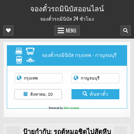
Skip
จองตั๋วรถมินิบัสออนไลน์
to
จองตั๋วรถมินิบัส 24 ชั่วโมง
content
MENU
จองตั๋วรถมินิบัส กรุงเทพ - กาญจนบุรี
ค้นหาตั๋ว
สิงหาคม, 10
Powered by
12Go system
ป้ายกำกับ:
รถตู้หมอชิตไปสัตหีบ