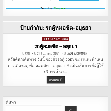
Powered by
12Go system
ป้ายกำกับ:
รถตู้หมอชิต-อยุธยา
จองตั๋วรถมินิบัส
Posted
in
รถตู้หมอชิต – อยุธยา
ON
VAN
21 ธันวาคม 2021
LEAVE A COMMENT
รถ
ตู้
สวัสดีนักเดินทาง วันนี้ จองตั๋วรถตู้.com จะมาแนะนำเส้น
หมอชิต
ทางเดินรถตู้ คือ หมอชิต – อยุธยา ซึ่งเป็นเส้นทางที่มีผู้ใช้
–
อยุธยา
บริการเป็นจ…
อ่านต่อ
ค้นหา