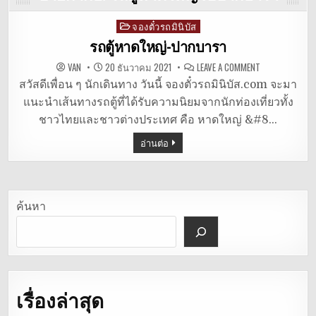
จองตั๋วรถมินิบัส
Posted
in
รถตู้หาดใหญ่-ปากบารา
ON
VAN
20 ธันวาคม 2021
LEAVE A COMMENT
รถ
ตู้
สวัสดีเพื่อน ๆ นักเดินทาง วันนี้ จองตั๋วรถมินิบัส.com จะมา
หาดใหญ่-
แนะนำเส้นทางรถตู้ที่ได้รับความนิยมจากนักท่องเที่ยวทั้ง
ปาก
บารา
ชาวไทยและชาวต่างประเทศ คือ หาดใหญ่ &#8…
อ่านต่อ
ค้นหา
เรื่องล่าสุด