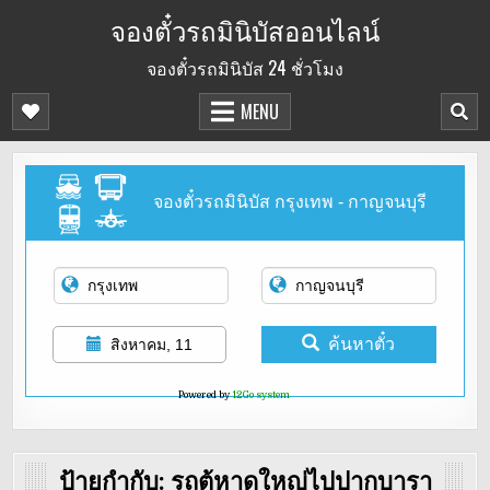
Skip
จองตั๋วรถมินิบัสออนไลน์
to
จองตั๋วรถมินิบัส 24 ชั่วโมง
content
MENU
จองตั๋วรถมินิบัส กรุงเทพ - กาญจนบุรี
ค้นหาตั๋ว
สิงหาคม, 11
Powered by
12Go system
ป้ายกำกับ:
รถตู้หาดใหญ่ไปปากบารา