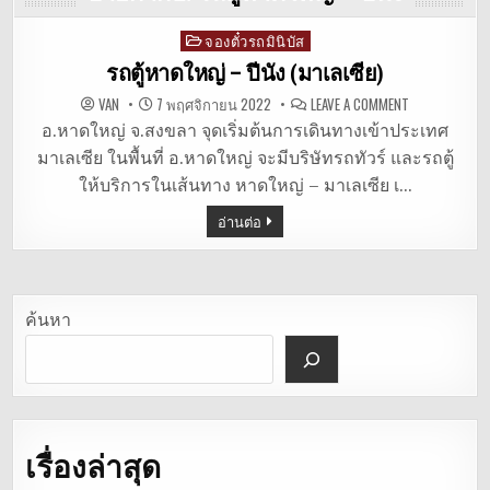
จองตั๋วรถมินิบัส
Posted
in
รถตู้หาดใหญ่ – ปีนัง (มาเลเซีย)
ON
VAN
7 พฤศจิกายน 2022
LEAVE A COMMENT
รถ
ตู้
อ.หาดใหญ่ จ.สงขลา จุดเริ่มต้นการเดินทางเข้าประเทศ
หาดใหญ่
มาเลเซีย ในพื้นที่ อ.หาดใหญ่ จะมีบริษัทรถทัวร์ และรถตู้
–
ปีนัง
ให้บริการในเส้นทาง หาดใหญ่ – มาเลเซีย เ…
(มาเลเซีย)
อ่านต่อ
ค้นหา
เรื่องล่าสุด