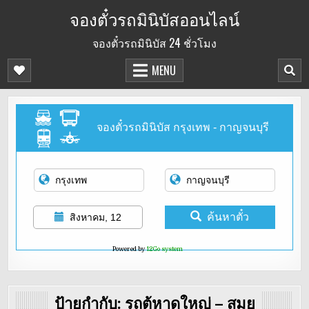
Skip
จองตั๋วรถมินิบัสออนไลน์
to
จองตั๋วรถมินิบัส 24 ชั่วโมง
content
MENU
จองตั๋วรถมินิบัส กรุงเทพ - กาญจนบุรี
ค้นหาตั๋ว
สิงหาคม, 12
Powered by
12Go system
ป้ายกำกับ:
รถตู้หาดใหญ่ – สมุย