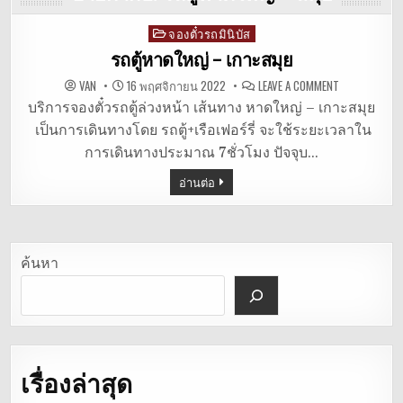
จองตั๋วรถมินิบัส
Posted
in
รถตู้หาดใหญ่ – เกาะสมุย
ON
VAN
16 พฤศจิกายน 2022
LEAVE A COMMENT
รถ
ตู้
บริการจองตั๋วรถตู้ล่วงหน้า เส้นทาง หาดใหญ่ – เกาะสมุย
หาดใหญ่
เป็นการเดินทางโดย รถตู้+เรือเฟอร์รี่ จะใช้ระยะเวลาใน
–
เกาะสมุย
การเดินทางประมาณ 7ชั่วโมง ปัจจุบ…
อ่านต่อ
ค้นหา
เรื่องล่าสุด