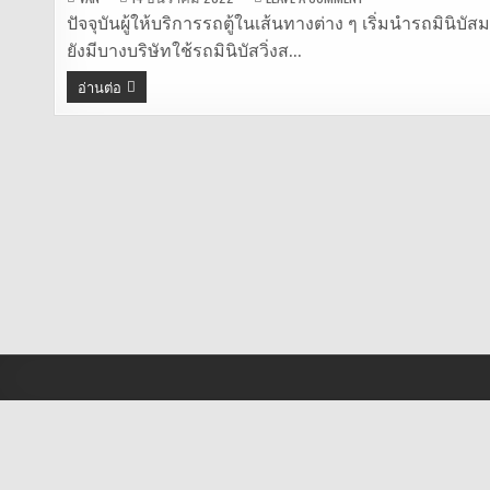
จอง
ตั๋ว
ปัจจุบันผู้ให้บริการรถตู้ในเส้นทางต่าง ๆ เริ่มนำรถมินิ
รถ
ยังมีบางบริษัทใช้รถมินิบัสวิ่งส…
มิ
นิ
บัส
อ่านต่อ
ออนไลน์