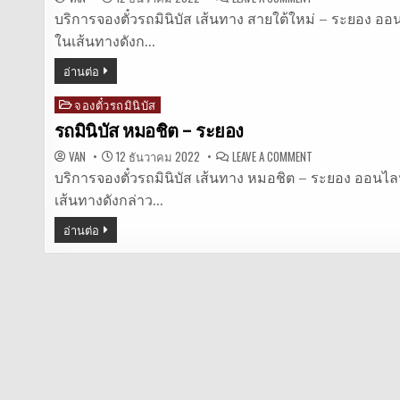
รถ
มิ
บริการจองตั๋วรถมินิบัส เส้นทาง สายใต้ใหม่ – ระยอง ออนไลน
นิ
ในเส้นทางดังก…
บัส
สาย
ใต้
อ่านต่อ
ใหม่
–
ระยอง
จองตั๋วรถมินิบัส
Posted
in
รถมินิบัส หมอชิต – ระยอง
ON
VAN
12 ธันวาคม 2022
LEAVE A COMMENT
รถ
มิ
บริการจองตั๋วรถมินิบัส เส้นทาง หมอชิต – ระยอง ออนไลน์ ใ
นิ
เส้นทางดังกล่าว…
บัส
หมอชิต
–
อ่านต่อ
ระยอง