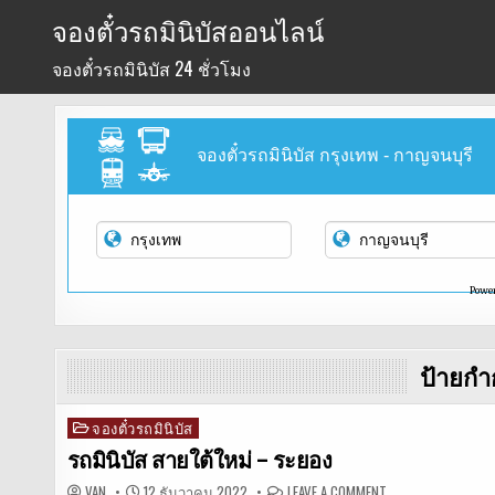
Skip
จองตั๋วรถมินิบัสออนไลน์
to
จองตั๋วรถมินิบัส 24 ชั่วโมง
content
จองตั๋วรถมินิบัส กรุงเทพ - กาญจนบุรี
Powe
ป้ายกำ
จองตั๋วรถมินิบัส
Posted
in
รถมินิบัส สายใต้ใหม่ – ระยอง
ON
VAN
12 ธันวาคม 2022
LEAVE A COMMENT