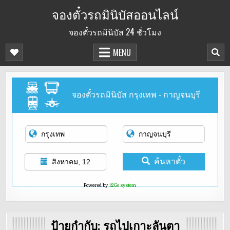
Skip
จองตั๋วรถมินิบัสออนไลน์
to
จองตั๋วรถมินิบัส 24 ชั่วโมง
content
MENU
จองตั๋วรถมินิบัส กรุงเทพ - กาญจนบุรี
ค้นหาตั๋ว
สิงหาคม, 12
Powered by
12Go system
ป้ายกำกับ:
รถไปเกาะลันตา