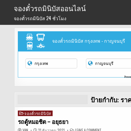
Skip
จองตั๋วรถมินิบัสออนไลน์
to
จองตั๋วรถมินิบัส 24 ชั่วโมง
content
จองตั๋วรถมินิบัส กรุงเทพ - กาญจนบุรี
Powe
ป้ายกำกับ:
ราค
จองตั๋วรถมินิบัส
Posted
in
รถตู้หมอชิต – อยุธยา
ON
VAN
21 ธันวาคม 2021
LEAVE A COMMENT