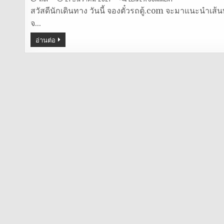
รถ
ตู้
สวัสดีนักเดินทาง วันนี้ จองตั๋วรถตู้.com จะมาแนะนำเส้นทา
หมอชิต
จ…
–
อยุธยา
อ่านต่อ