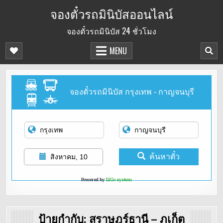
Skip
จองตั๋วรถมินิบัสออนไลน์
to
จองตั๋วรถมินิบัส 24 ชั่วโมง
content
MENU
จองตั๋วรถมินิบัส กรุงเทพ - กาญจนบุรี
ค้นหาตั๋ว
สิงหาคม, 10
Powered by
12Go system
ป้ายกำกับ:
สุราษฎร์ธานี – ภูเก็ต