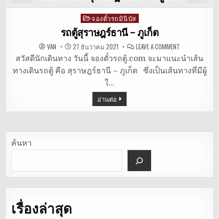
จองตั๋วรถมินิบัส
Posted
in
รถตู้สุราษฎร์ธานี – ภูเก็ต
ON
VAN
27 ธันวาคม 2021
LEAVE A COMMENT
รถ
ตู้
สวัสดีนักเดินทาง วันนี้ จองตั๋วรถตู้.com จะมาแนะนำเส้น
สุราษฎร์ธานี
ทางเดินรถตู้ คือ สุราษฎร์ธานี – ภูเก็ต ซึ่งเป็นเส้นทางที่มีผู้
–
ภูเก็ต
ใ…
อ่านต่อ
ค้นหา
เรื่องล่าสุด