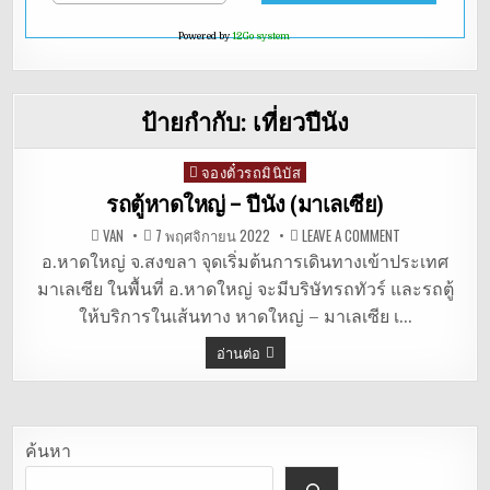
Powered by
12Go system
ป้ายกำกับ:
เที่ยวปีนัง
จองตั๋วรถมินิบัส
Posted
in
รถตู้หาดใหญ่ – ปีนัง (มาเลเซีย)
ON
VAN
7 พฤศจิกายน 2022
LEAVE A COMMENT
รถ
ตู้
อ.หาดใหญ่ จ.สงขลา จุดเริ่มต้นการเดินทางเข้าประเทศ
หาดใหญ่
มาเลเซีย ในพื้นที่ อ.หาดใหญ่ จะมีบริษัทรถทัวร์ และรถตู้
–
ปีนัง
ให้บริการในเส้นทาง หาดใหญ่ – มาเลเซีย เ…
(มาเลเซีย)
อ่านต่อ
ค้นหา