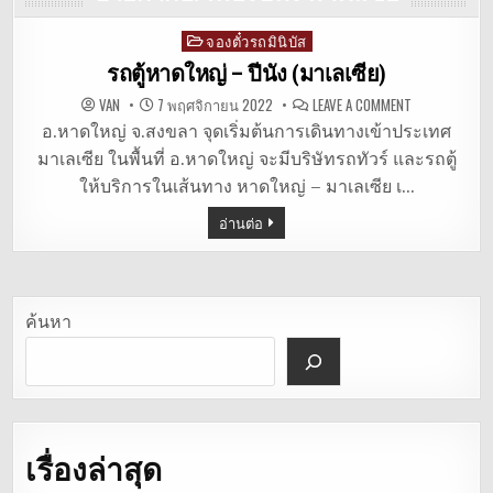
จองตั๋วรถมินิบัส
Posted
in
รถตู้หาดใหญ่ – ปีนัง (มาเลเซีย)
ON
VAN
7 พฤศจิกายน 2022
LEAVE A COMMENT
รถ
ตู้
อ.หาดใหญ่ จ.สงขลา จุดเริ่มต้นการเดินทางเข้าประเทศ
หาดใหญ่
มาเลเซีย ในพื้นที่ อ.หาดใหญ่ จะมีบริษัทรถทัวร์ และรถตู้
–
ปีนัง
ให้บริการในเส้นทาง หาดใหญ่ – มาเลเซีย เ…
(มาเลเซีย)
อ่านต่อ
ค้นหา
เรื่องล่าสุด