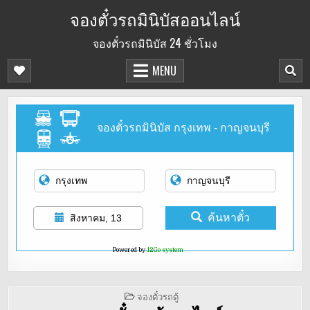
Skip
จองตั๋วรถมินิบัสออนไลน์
to
จองตั๋วรถมินิบัส 24 ชั่วโมง
content
MENU
จองตั๋วรถมินิบัส กรุงเทพ - กาญจนบุรี
ค้นหาตั๋ว
สิงหาคม, 13
Powered by
12Go system
POSTED
จองตั๋วรถตู้
IN