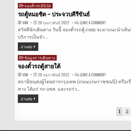
บ้าน
สงกรานต์
จองตั๋วรถมินิบัส
Posted
2565
in
รถตู้หมอชิต – ประจวบคีรีขันธ์
ON
VAN
20 กุมภาพันธ์ 2022
LEAVE A COMMENT
รถ
ตู้
สวัสดีนักเดินทาง วันนี้ จองตั๋วรถตู้.com จะมาแนะนำเส้นทาง
หมอชิต
บริการเป็นจำ…
–
ประจวบคีรีขันธ
อ่านต่อ
ข้อมูลการเดินทาง
Posted
in
จองตั๋วรถตู้สายใต้
ON
VAN
20 กุมภาพันธ์ 2022
LEAVE A COMMENT
จอง
ตั๋ว
สถานีขนส่งผู้โดยสารกรุงเทพ (ถนนบรมราชชนนี) หรือเรีย
รถ
ทาง ได้แก่ รถ บขส. และรถร่ว…
ตู้
สาย
ใต้
อ่านต่อ
Posts
1
2
pagination