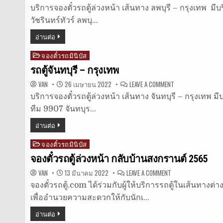
รถ
ตู้
บริการจองตั๋วรถตู้ล่วงหน้า เส้นทาง ลพบุรี – กรุงเทพ มีบร
ลพบุรี
วัชรินทร์ทัวร์ ลพบุ…
–
กรุงเทพ
อ่านต่อ
จองตั๋วรถมินิบัส
Posted
in
รถตู้จันทบุรี – กรุงเทพ
ON
VAN
26 เมษายน 2022
LEAVE A COMMENT
รถ
ตู้
บริการจองตั๋วรถตู้ล่วงหน้า เส้นทาง จันทบุรี – กรุงเทพ มี
จันทบุรี
ทีม 9907 จันทบุร…
–
กรุงเทพ
อ่านต่อ
จองตั๋วรถมินิบัส
Posted
in
จองตั๋วรถตู้ล่วงหน้า กลับบ้านสงกรานต์ 2565
ON
VAN
13 มีนาคม 2022
LEAVE A COMMENT
จอง
ตั๋ว
จองตั๋วรถตู้.com ได้ร่วมกับผู้ให้บริการรถตู้ในเส้นทางต่า
รถ
เพื่ออำนวยความสะดวกให้กับนักเ…
ตู้
ล่วง
หน้า
อ่านต่อ
กลับ